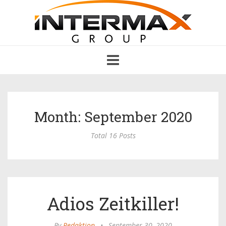
Toggle
navigation
Month: September 2020
Total 16 Posts
Adios Zeitkiller!
By
Redaktion
•
September 30, 2020