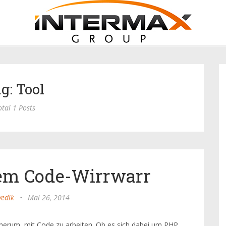
g: Tool
otal 1 Posts
dem Code-Wirrwarr
vedik
•
Mai 26, 2014
rum, mit Code zu arbeiten. Ob es sich dabei um PHP,