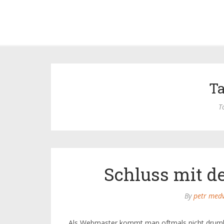
Ta
T
Schluss mit 
By
petr med
Als Webmaster kommt man oftmals nicht drumhe