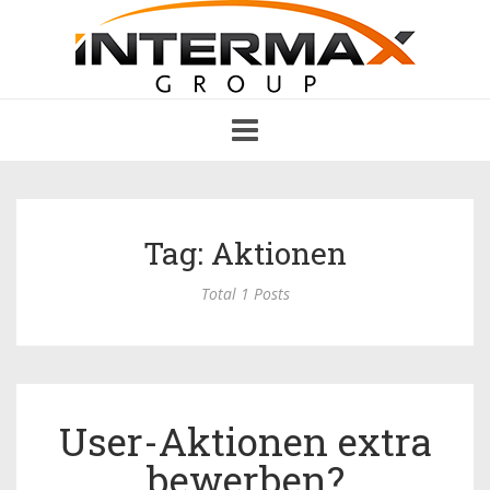
Toggle
navigation
Tag: Aktionen
Total 1 Posts
User-Aktionen extra
bewerben?