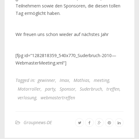
Teilnehmern sowie den Sponsoren, die diesen tollen
Tag ermöglicht haben.
Wir freuen uns schon wieder auf nächstes Jahr
[fpg id=“1282818359_540x770_Suderbruch-2010—
WebmasterMeeting.xml“]
Tagged in:
gewinner
,
Imax
,
Mathias
,
meeting
,
Motorroller
,
party
,
Sponsor
,
Suderbruch
,
treffen
,
verlosung
,
webmastertreffen
Groupnews-DE