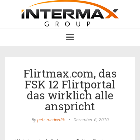
Toggle
navigation
Flirtmax.com, das
FSK 12 Flirtportal
das wirklich alle
anspricht
By
petr medvedik
•
Dezember 6, 2010