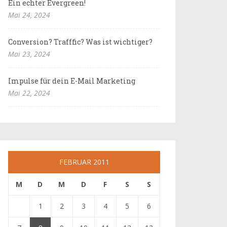
Ein echter Evergreen!
Mai 24, 2024
Conversion? Trafffic? Was ist wichtiger?
Mai 23, 2024
Impulse für dein E-Mail Marketing
Mai 22, 2024
FEBRUAR 2011
M
D
M
D
F
S
S
1
2
3
4
5
6