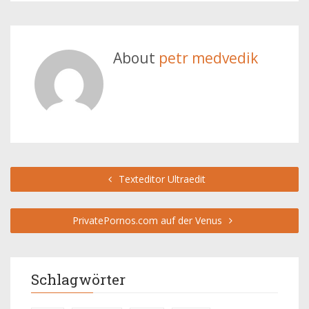
About
petr medvedik
Texteditor Ultraedit
PrivatePornos.com auf der Venus
Schlagwörter