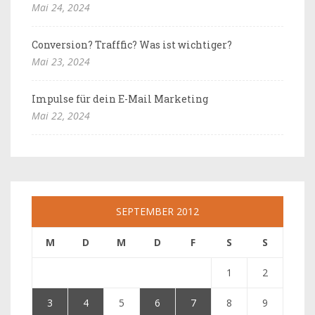
Mai 24, 2024
Conversion? Trafffic? Was ist wichtiger?
Mai 23, 2024
Impulse für dein E-Mail Marketing
Mai 22, 2024
SEPTEMBER 2012
M
D
M
D
F
S
S
1
2
3
4
5
6
7
8
9