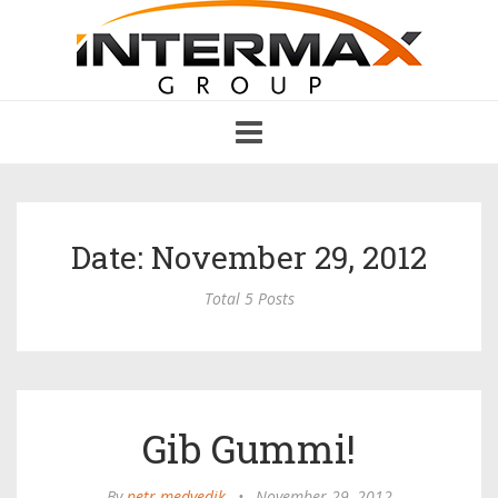
Toggle
navigation
Date: November 29, 2012
Total 5 Posts
Gib Gummi!
By
petr medvedik
•
November 29, 2012