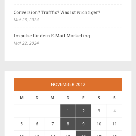
Conversion? Trafffic? Was ist wichtiger?
Mai 23, 2024
Impulse für dein E-Mail Marketing
Mai 22, 2024
NOVEMBER 2012
M
D
M
D
F
S
S
1
2
3
4
5
6
7
8
9
10
11