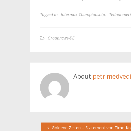
Tagged in:
Intermax Championship
,
Teilnahmeri
Groupnews-DE
About
petr medved
Goldene Zeiten – Statement von Timo K