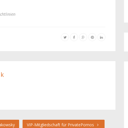
chtlinien
ik
rakowsky
VIP-Mitgliedschaft für PrivatePornos