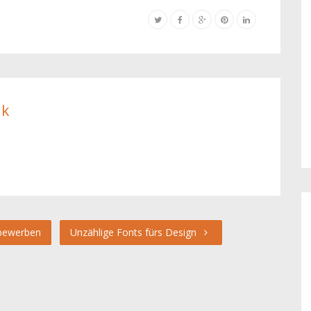
ik
 bewerben
Unzählige Fonts fürs Design