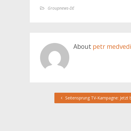
Groupnews-DE
About
petr medved
Seitensprung TV-Kampagne: Jetzt