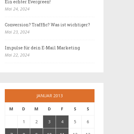
Ein echter Evergreen!
Mai 24, 2024
Conversion? Trafffic? Was ist wichtiger?
Mai 23, 2024
Impulse für dein E-Mail Marketing
Mai 22, 2024
JANUAR 2013
M
D
M
D
F
S
S
1
2
3
4
5
6