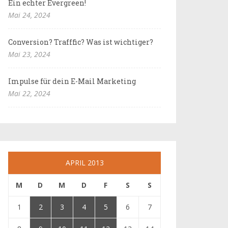
Ein echter Evergreen!
Mai 24, 2024
Conversion? Trafffic? Was ist wichtiger?
Mai 23, 2024
Impulse für dein E-Mail Marketing
Mai 22, 2024
APRIL 2013
M
D
M
D
F
S
S
1
2
3
4
5
6
7