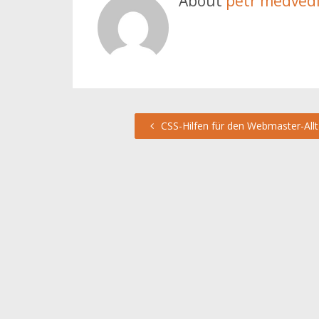
About
petr medved
CSS-Hilfen für den Webmaster-Allt