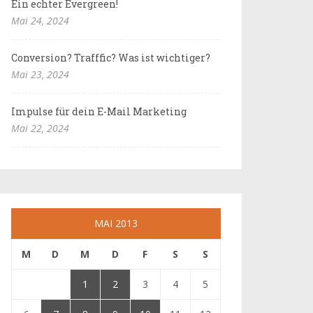
Ein echter Evergreen!
Mai 24, 2024
Conversion? Trafffic? Was ist wichtiger?
Mai 23, 2024
Impulse für dein E-Mail Marketing
Mai 22, 2024
MAI 2013
M
D
M
D
F
S
S
1
2
3
4
5