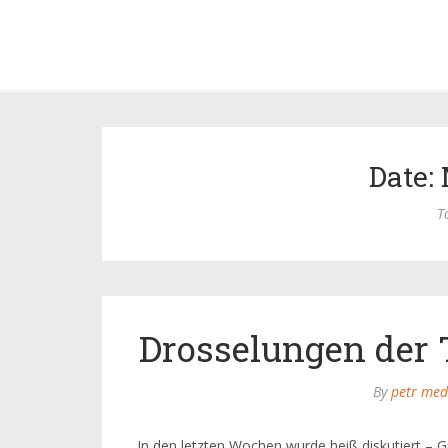
Date: 
T
Drosselungen der 
By
petr med
In den letzten Wochen wurde heiß diskutiert – G