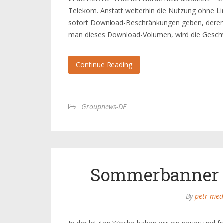
Telekom. Anstatt weiterhin die Nutzung ohne Lim
sofort Download-Beschränkungen geben, deren 
man dieses Download-Volumen, wird die Geschw
Continue Reading
Groupnews-DE
Sommerbanner 
By
petr med
In der letzten Woche haben wir ein neues und 