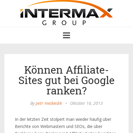
Toggle
navigation
Können Affiliate-
Sites gut bei Google
ranken?
By
petr medvedik
•
Oktober 16, 2013
In der letzten Zeit stolpert man wieder häufig über
Berichte von Webmastern und SEOs, die über