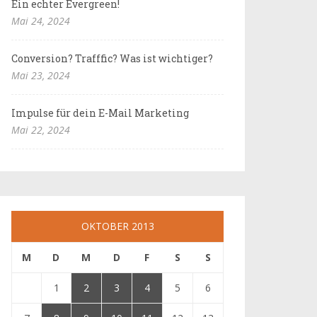
Ein echter Evergreen!
Mai 24, 2024
Conversion? Trafffic? Was ist wichtiger?
Mai 23, 2024
Impulse für dein E-Mail Marketing
Mai 22, 2024
OKTOBER 2013
M
D
M
D
F
S
S
1
2
3
4
5
6