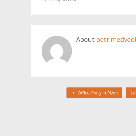
About
petr medved
Office-Party in Plzen
La