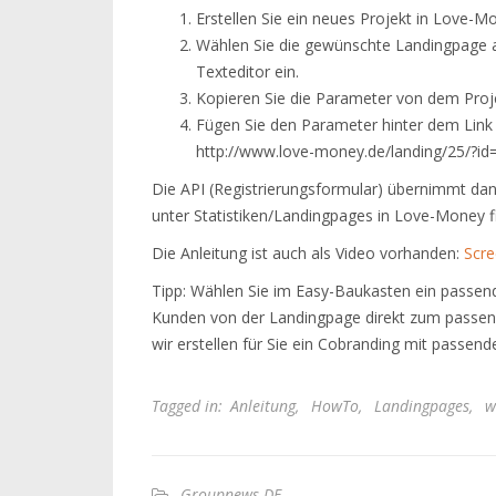
Erstellen Sie ein neues Projekt in Love-M
Wählen Sie die gewünschte Landingpage a
Texteditor ein.
Kopieren Sie die Parameter von dem Pro
Fügen Sie den Parameter hinter dem Link 
http://www.love-money.de/landing/25/?i
Die API (Registrierungsformular) übernimmt dann
unter Statistiken/Landingpages in Love-Money 
Die Anleitung ist auch als Video vorhanden:
Scre
Tipp: Wählen Sie im Easy-Baukasten ein passen
Kunden von der Landingpage direkt zum passen
wir erstellen für Sie ein Cobranding mit passend
Tagged in:
Anleitung
,
HowTo
,
Landingpages
,
w
Groupnews-DE