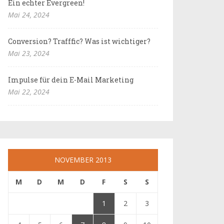
Ein echter Evergreen!
Mai 24, 2024
Conversion? Trafffic? Was ist wichtiger?
Mai 23, 2024
Impulse für dein E-Mail Marketing
Mai 22, 2024
NOVEMBER 2013
M
D
M
D
F
S
S
1
2
3