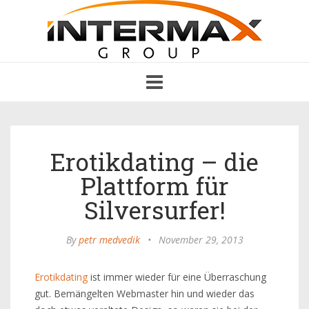
Toggle
navigation
Erotikdating – die
Plattform für
Silversurfer!
By
petr medvedik
•
November 29, 2013
Erotikdating
ist immer wieder für eine Überraschung
gut. Bemängelten Webmaster hin und wieder das