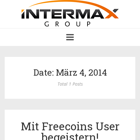
Toggle
navigation
Date: März 4, 2014
Total 1 Posts
Mit Freecoins User
begeistern!