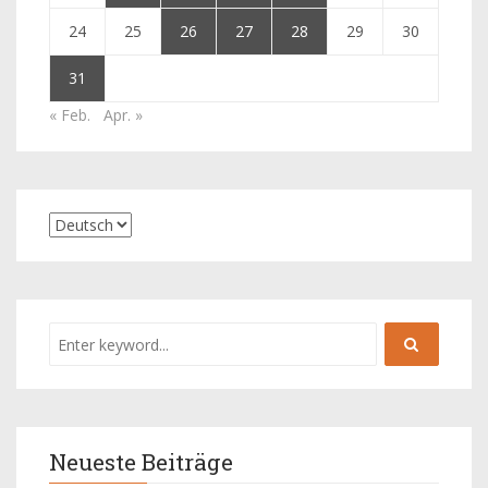
24
25
26
27
28
29
30
31
« Feb.
Apr. »
Neueste Beiträge