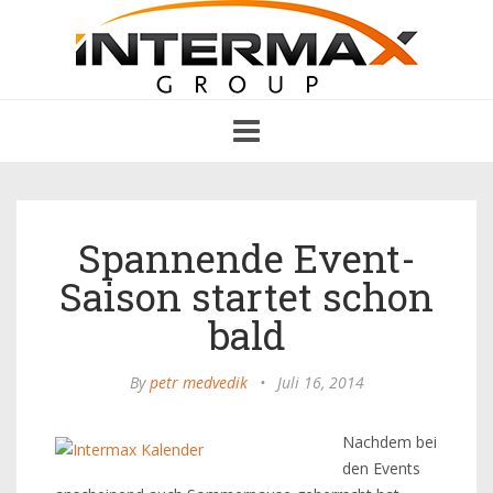
Toggle
navigation
Spannende Event-
Saison startet schon
bald
By
petr medvedik
•
Juli 16, 2014
Nachdem bei
den Events