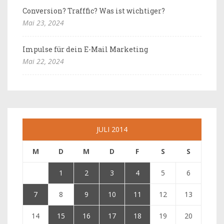
Conversion? Trafffic? Was ist wichtiger?
Mai 23, 2024
Impulse für dein E-Mail Marketing
Mai 22, 2024
JULI 2014
M
D
M
D
F
S
S
1
2
3
4
5
6
7
8
9
10
11
12
13
14
15
16
17
18
19
20