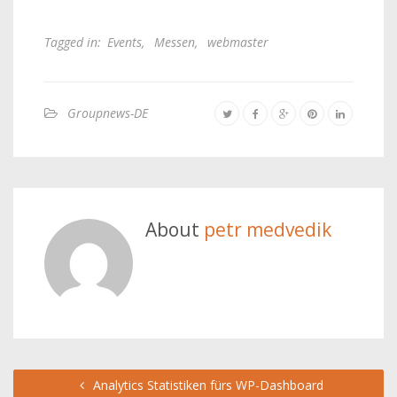
Tagged in:
Events
,
Messen
,
webmaster
Groupnews-DE
About
petr medvedik
Analytics Statistiken fürs WP-Dashboard