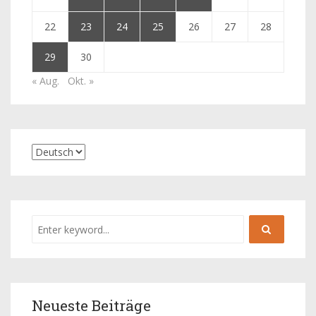
22
23
24
25
26
27
28
29
30
« Aug.
Okt. »
Neueste Beiträge