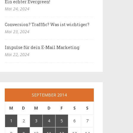
Ein echter Evergreen!
Mai 24, 2024
Conversion? Trafffic? Was ist wichtiger?
Mai 23, 2024
Impulse für dein E-Mail Marketing
Mai 22, 2024
SEPTEMBER 2014
M
D
M
D
F
S
S
1
2
3
4
5
6
7