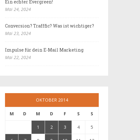
Ein echter Evergreen!
Mai 24, 2024
Conversion? Trafffic? Was ist wichtiger?
Mai 23, 2024
Impulse für dein E-Mail Marketing
Mai 22, 2024
OKTOBER 2014
M
D
M
D
F
S
S
1
2
3
4
5