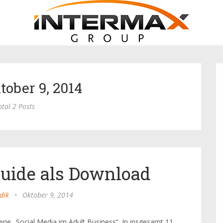
tober 9, 2014
otal 2 Posts
Guide als Download
dik
•
Oktober 9, 2014
erie „Social Media im Adult Business“. In insgesamt 11