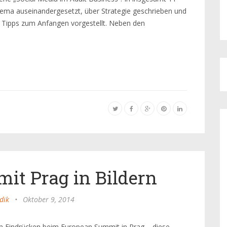
hema auseinandergesetzt, über Strategie geschrieben und
t Tipps zum Anfangen vorgestellt. Neben den
it Prag in Bildern
dik
•
Oktober 9, 2014
n Eindrücken beim European Summit in Prag – diese