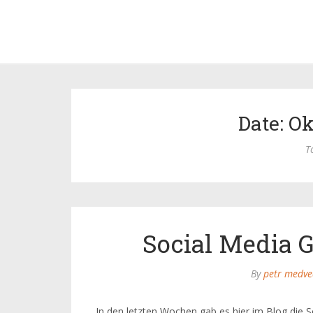
Date: Ok
T
Social Media 
By
petr medve
In den letzten Wochen gab es hier im Blog die S