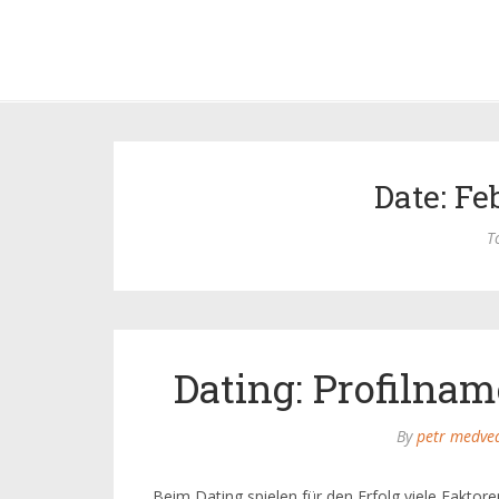
Date: Fe
T
Dating: Profilnam
By
petr medve
Beim Dating spielen für den Erfolg viele Faktore