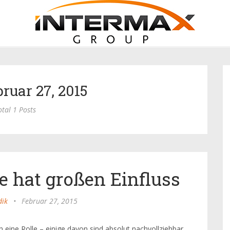
bruar 27, 2015
otal 1 Posts
e hat großen Einfluss
dik
•
Februar 27, 2015
n eine Rolle – einige davon sind absolut nachvollziehbar,