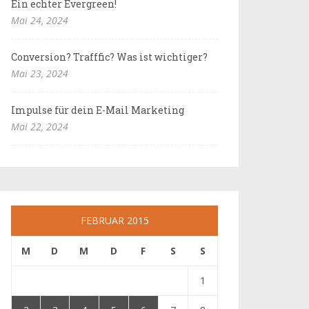
Ein echter Evergreen!
Mai 24, 2024
Conversion? Trafffic? Was ist wichtiger?
Mai 23, 2024
Impulse für dein E-Mail Marketing
Mai 22, 2024
FEBRUAR 2015
M
D
M
D
F
S
S
1