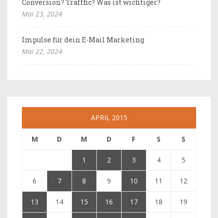
Conversion? Trafffic? Was ist wichtiger?
Mai 23, 2024
Impulse für dein E-Mail Marketing
Mai 22, 2024
APRIL 2015
M
D
M
D
F
S
S
1
2
3
4
5
6
7
8
9
10
11
12
13
14
15
16
17
18
19