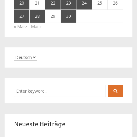
20
21
22
23
24
25
26
27
28
29
30
« März
Mai »
Neueste Beiträge