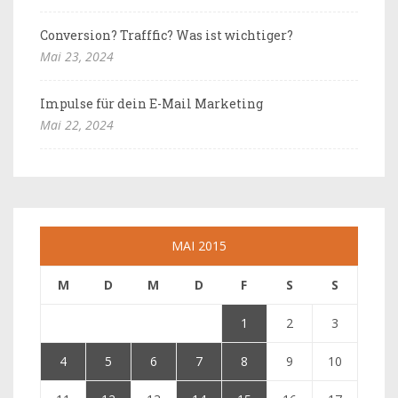
Conversion? Trafffic? Was ist wichtiger?
Mai 23, 2024
Impulse für dein E-Mail Marketing
Mai 22, 2024
MAI 2015
M
D
M
D
F
S
S
1
2
3
4
5
6
7
8
9
10