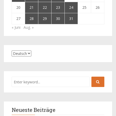
20
21
22
23
24
25
26
27
28
29
30
31
« Juni
Aug. »
Neueste Beiträge