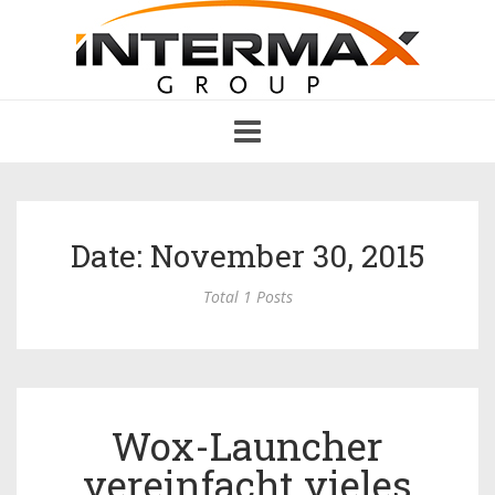
Toggle
navigation
Date: November 30, 2015
Total 1 Posts
Wox-Launcher
vereinfacht vieles