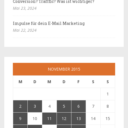
Conversion? Trafffic? Was ist wichtiger?
Mai 23, 2024
Impulse für dein E-Mail Marketing
Mai 22, 2024
NOVEMBER 2015
M
D
M
D
F
S
S
1
2
3
4
5
6
7
8
9
10
11
12
13
14
15