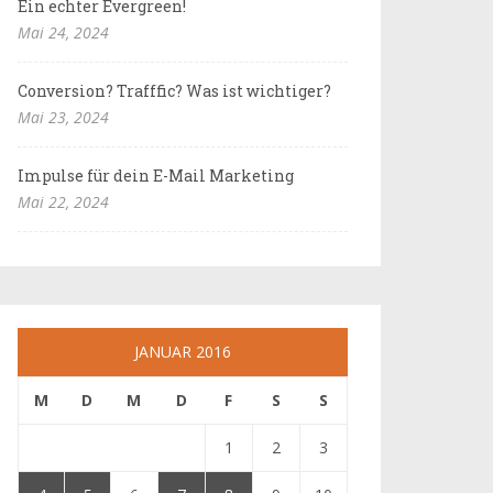
Ein echter Evergreen!
Mai 24, 2024
Conversion? Trafffic? Was ist wichtiger?
Mai 23, 2024
Impulse für dein E-Mail Marketing
Mai 22, 2024
JANUAR 2016
M
D
M
D
F
S
S
1
2
3