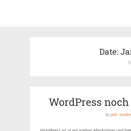
Date: Ja
T
WordPress noch 
By
petr medve
WordPress ist ja ein wahrer Alleskönner und bi