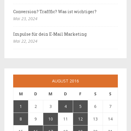
Conversion? Trafffic? Was ist wichtiger?
Mai 23, 2024
Impulse für dein E-Mail Marketing
Mai 22, 2024
AUGUST 2016
M
D
M
D
F
S
S
1
2
3
4
5
6
7
8
9
10
11
12
13
14