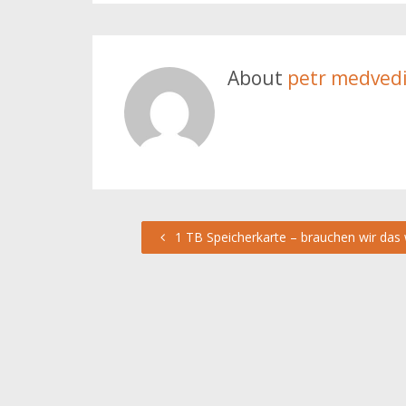
About
petr medved
1 TB Speicherkarte – brauchen wir das w