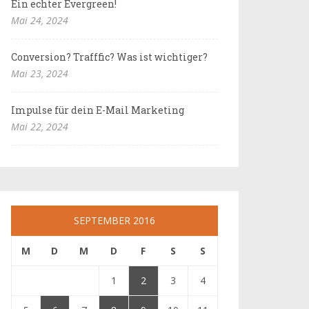
Ein echter Evergreen!
Mai 24, 2024
Conversion? Trafffic? Was ist wichtiger?
Mai 23, 2024
Impulse für dein E-Mail Marketing
Mai 22, 2024
SEPTEMBER 2016
M
D
M
D
F
S
S
1
2
3
4