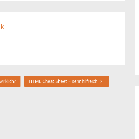
ik
irklich?
HTML Cheat Sheet – sehr hilfreich