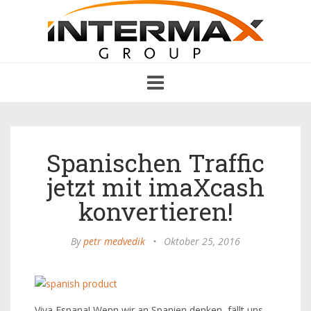
Toggle
navigation
Spanischen Traffic
jetzt mit imaXcash
konvertieren!
By
petr medvedik
•
Oktober 25, 2016
Viva Espana! Wenn wir an Spanien denken, fällt uns