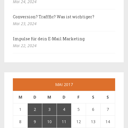
Mai 24, 2024
Conversion? Trafffic? Was ist wichtiger?
Mai 23, 2024
Impulse für dein E-Mail Marketing
Mai 22, 2024
MAI 2017
M
D
M
D
F
S
S
1
2
3
4
5
6
7
8
9
10
11
12
13
14