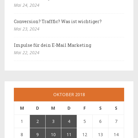
Mai 24, 2024
Conversion? Trafffic? Was ist wichtiger?
Mai 23, 2024
Impulse für dein E-Mail Marketing
Mai 22, 2024
OKTOBER 2018
M
D
M
D
F
S
S
1
2
3
4
5
6
7
8
9
10
11
12
13
14