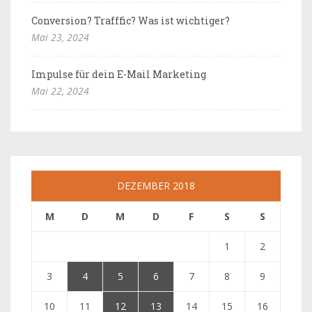
Conversion? Trafffic? Was ist wichtiger?
Mai 23, 2024
Impulse für dein E-Mail Marketing
Mai 22, 2024
DEZEMBER 2018
M
D
M
D
F
S
S
1
2
3
4
5
6
7
8
9
10
11
12
13
14
15
16