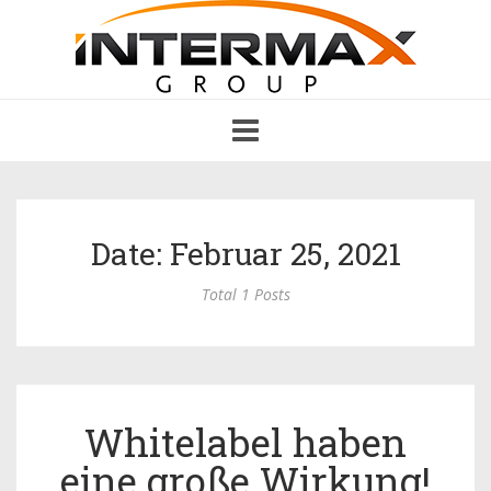
Toggle
navigation
Date: Februar 25, 2021
Total 1 Posts
Whitelabel haben
eine große Wirkung!