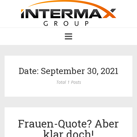
Toggle
navigation
Date: September 30, 2021
Total 1 Posts
Frauen-Quote? Aber
klar doch!