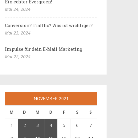
Ein echter Evergreen!
Mai 24, 2024
Conversion? Trafffic? Was ist wichtiger?
Mai 23, 2024
Impulse für dein E-Mail Marketing
Mai 22, 2024
NOVEMBER 2021
M
D
M
D
F
S
S
1
2
3
4
5
6
7