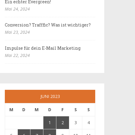
Ein echter Evergreen!
Mai 24, 2024
Conversion? Trafffic? Was ist wichtiger?
Mai 23, 2024
Impulse für dein E-Mail Marketing
Mai 22, 2024
JUNI 2023
M
D
M
D
F
S
S
1
2
3
4