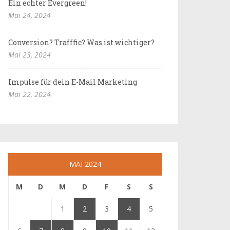
Ein echter Evergreen!
Mai 24, 2024
Conversion? Trafffic? Was ist wichtiger?
Mai 23, 2024
Impulse für dein E-Mail Marketing
Mai 22, 2024
MAI 2024
M
D
M
D
F
S
S
1
2
3
4
5