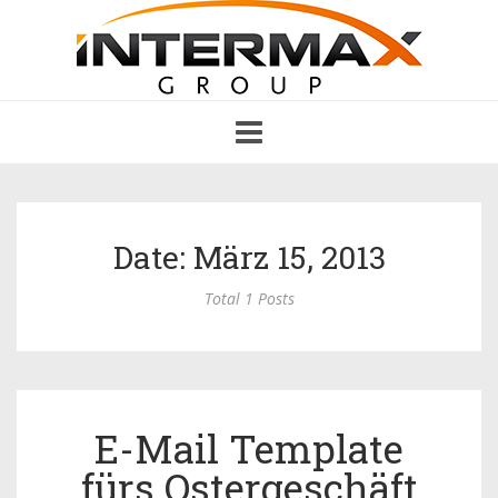
Toggle
navigation
Date: März 15, 2013
Total 1 Posts
E-Mail Template
fürs Ostergeschäft