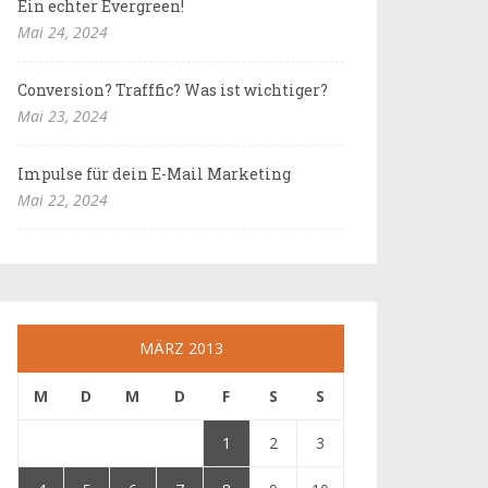
Ein echter Evergreen!
Mai 24, 2024
Conversion? Trafffic? Was ist wichtiger?
Mai 23, 2024
Impulse für dein E-Mail Marketing
Mai 22, 2024
MÄRZ 2013
M
D
M
D
F
S
S
1
2
3