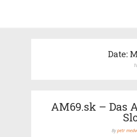
Date: M
T
AM69.sk – Das A
Sl
By
petr medv