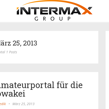
ärz 25, 2013
otal 1 Posts
mateurportal für die
owakei
edik
•
März 25, 2013