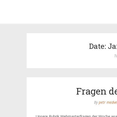
Date: Ja
T
Fragen d
By
petr medve
Unsere Rubrik Webmasterfragen der Woche wurde