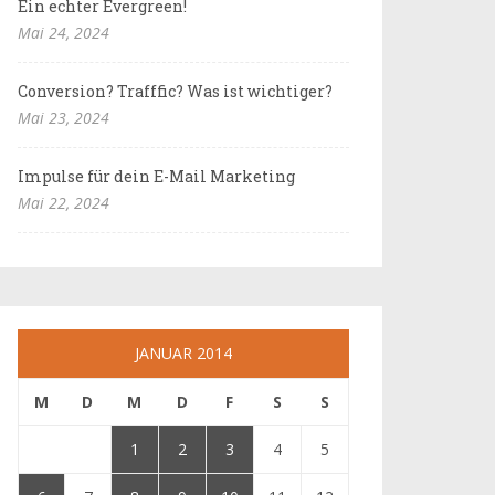
Ein echter Evergreen!
Mai 24, 2024
Conversion? Trafffic? Was ist wichtiger?
Mai 23, 2024
Impulse für dein E-Mail Marketing
Mai 22, 2024
JANUAR 2014
M
D
M
D
F
S
S
1
2
3
4
5