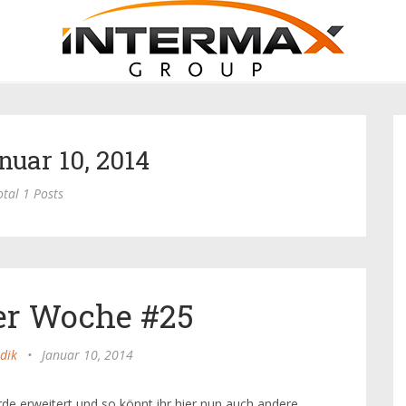
nuar 10, 2014
otal 1 Posts
er Woche #25
dik
•
Januar 10, 2014
 erweitert und so könnt ihr hier nun auch andere