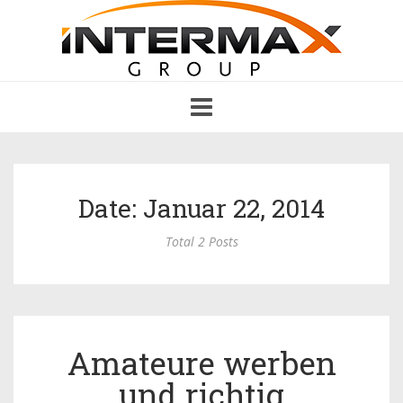
Toggle
navigation
Date: Januar 22, 2014
Total 2 Posts
Amateure werben
und richtig