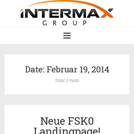
Toggle
navigation
Date: Februar 19, 2014
Total 2 Posts
Neue FSK0
Landingpage!