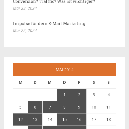
Conversion? Trafffic? Was ist wichtiger?
Mai 23, 2024
Impulse für dein E-Mail Marketing
Mai 22, 2024
MAI 2014
M
D
M
D
F
S
S
1
2
3
4
5
6
7
8
9
10
11
12
13
14
15
16
17
18