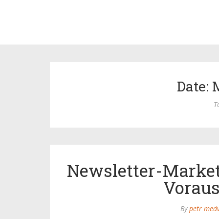
Date: 
T
Newsletter-Market
Vorau
By
petr med