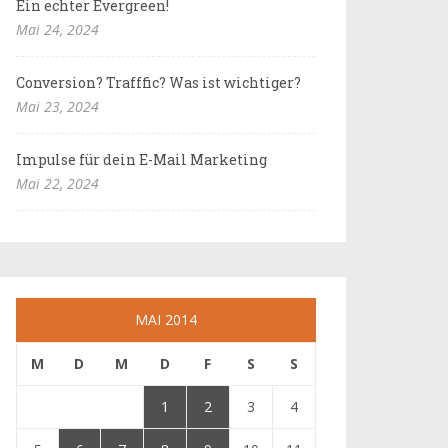
Ein echter Evergreen!
Mai 24, 2024
Conversion? Trafffic? Was ist wichtiger?
Mai 23, 2024
Impulse für dein E-Mail Marketing
Mai 22, 2024
MAI 2014
M
D
M
D
F
S
S
1
2
3
4