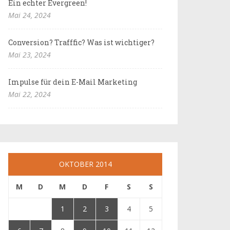
Ein echter Evergreen!
Mai 24, 2024
Conversion? Trafffic? Was ist wichtiger?
Mai 23, 2024
Impulse für dein E-Mail Marketing
Mai 22, 2024
OKTOBER 2014
M
D
M
D
F
S
S
1
2
3
4
5