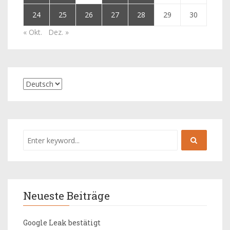
24
25
26
27
28
29
30
« Okt.
Dez. »
Neueste Beiträge
Google Leak bestätigt