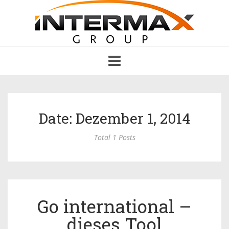
Toggle
navigation
Date: Dezember 1, 2014
Total 1 Posts
Go international –
dieses Tool