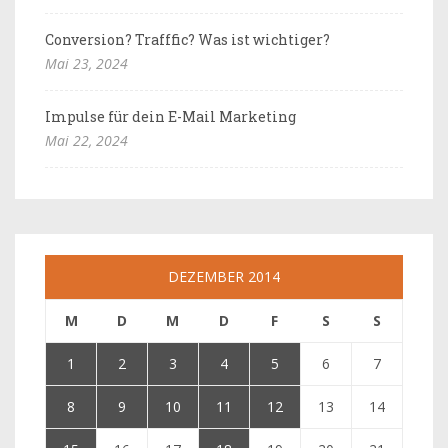
Conversion? Trafffic? Was ist wichtiger?
Mai 23, 2024
Impulse für dein E-Mail Marketing
Mai 22, 2024
DEZEMBER 2014
M
D
M
D
F
S
S
1
2
3
4
5
6
7
8
9
10
11
12
13
14