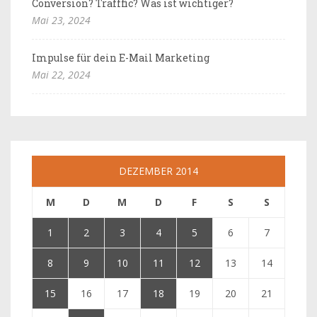
Conversion? Trafffic? Was ist wichtiger?
Mai 23, 2024
Impulse für dein E-Mail Marketing
Mai 22, 2024
DEZEMBER 2014
M
D
M
D
F
S
S
1
2
3
4
5
6
7
8
9
10
11
12
13
14
15
16
17
18
19
20
21