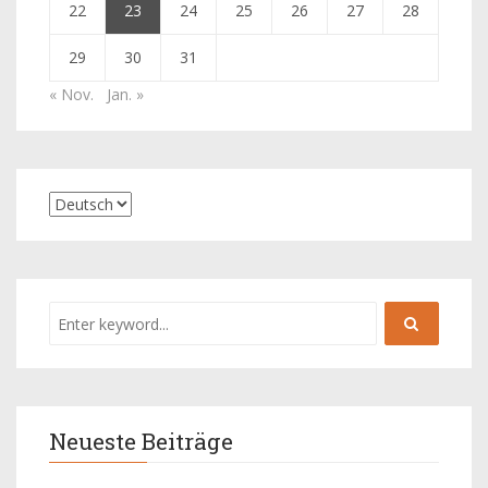
22
23
24
25
26
27
28
29
30
31
« Nov.
Jan. »
Neueste Beiträge